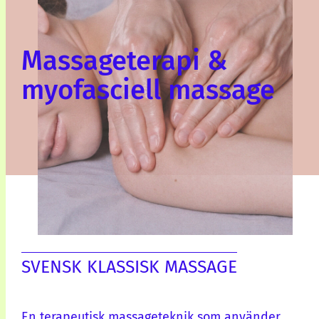
Massageterapi &
myofasciell massage
SVENSK KLASSISK MASSAGE
En terapeutisk massageteknik som använder