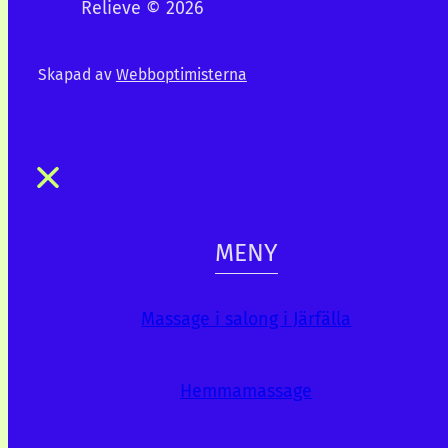
Relieve © 2026
Skapad av
Webboptimisterna
MENY
Massage i salong i Järfälla
Hemmamassage