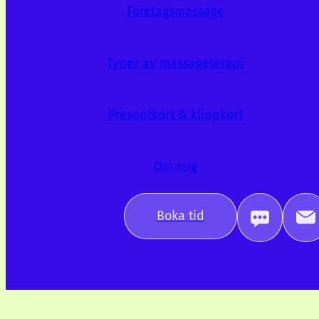
Företagsmassage
Typer av massageterapi
Presentkort & klippkort
Om mig
Boka tid