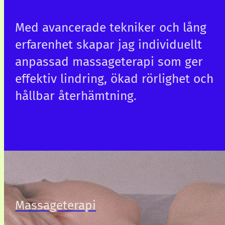
Med avancerade tekniker och lång
erfarenhet skapar jag individuellt
anpassad massageterapi som ger
effektiv lindring, ökad rörlighet och
hållbar återhämtning.
Massageterapi