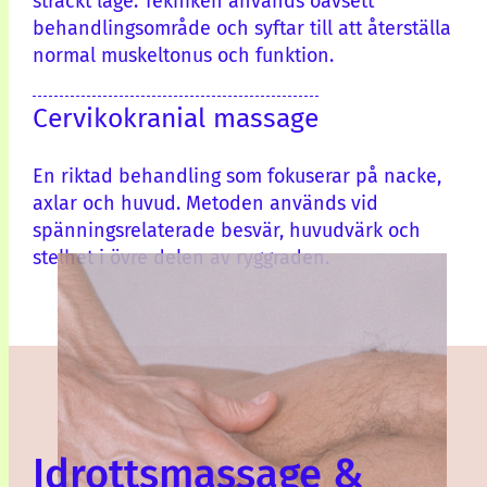
sträckt läge. Tekniken används oavsett
behandlingsområde och syftar till att återställa
normal muskeltonus och funktion.
Cervikokranial massage
En riktad behandling som fokuserar på nacke,
axlar och huvud. Metoden används vid
spänningsrelaterade besvär, huvudvärk och
stelhet i övre delen av ryggraden.
Idrottsmassage &