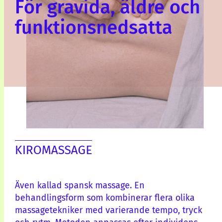
För gravida, äldre och
funktionsnedsatta
KIROMASSAGE
Även kallad spansk massage. En
behandlingsform som kombinerar flera olika
massagetekniker med varierande tempo, tryck