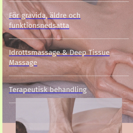
För gravida, äldre och
funktionsnedsatta
Idrottsmassage & Deep Tissue
Massage
Terapeutisk behandling