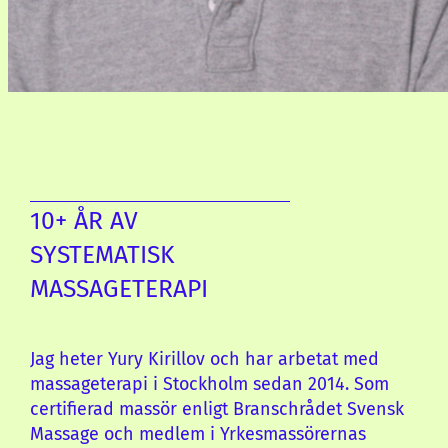
10+ ÅR AV
SYSTEMATISK
MASSAGETERAPI
Jag heter Yury Kirillov och har arbetat med
massageterapi i Stockholm sedan 2014. Som
certifierad massör enligt Branschrådet Svensk
Massage och medlem i Yrkesmassörernas