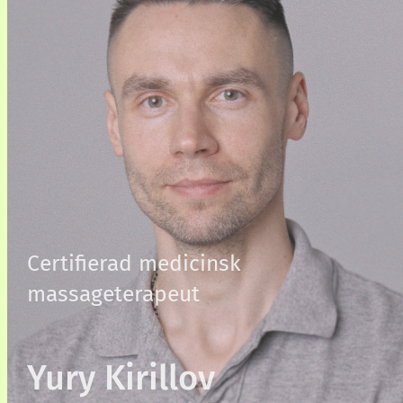
Certifierad medicinsk
massageterapeut
Yury Kirillov