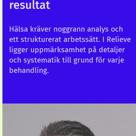
resultat
Hälsa kräver noggrann analys och
ett strukturerat arbetssätt. I Relieve
ligger uppmärksamhet på detaljer
och systematik till grund för varje
behandling.