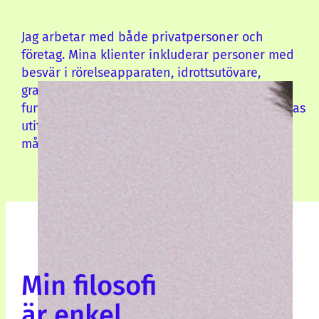
Jag arbetar med både privatpersoner och
företag. Mina klienter inkluderar personer med
besvär i rörelseapparaten, idrottsutövare,
gravida, äldre och personer med
funktionsnedsättning. Varje behandling planeras
utifrån individens förutsättningar, behov och
mål.
Min filosofi
är enkel