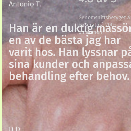
Antonio T.
Genomsnittsbetyget ä
Han är en duktig massör
baserat på 200+
omdömen
en av de bästa jag har
varit hos. Han lyssnar p
sina kunder och anpass
behandling efter behov.
D D.